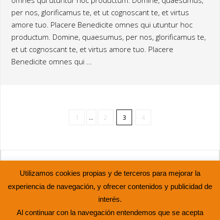
omnes qui utuntur hoc productum. Domine, quaesumus,
per nos, glorificamus te, et ut cognoscant te, et virtus
amore tuo. Placere Benedicite omnes qui utuntur hoc
productum. Domine, quaesumus, per nos, glorificamus te,
et ut cognoscant te, et virtus amore tuo. Placere
Benedicite omnes qui …
1
...
2
3
4
ASOCIACIÓN JUVENIL ABIERTO HASTA EL AMANECER © 2015
Utilizamos cookies propias y de terceros para mejorar la
INICIO
LA ASOCIACIÓN
OCIO ALTERNATIVO
experiencia de navegación, y ofrecer contenidos y publicidad de
PARTICIPACIÓN
LA ESCUELA
VOLUNTARIADO
RRHH
interés.
CONTACTO
AVISO LEGAL
POLÍTICA DE PRIVACIDAD
Al continuar con la navegación entendemos que se acepta