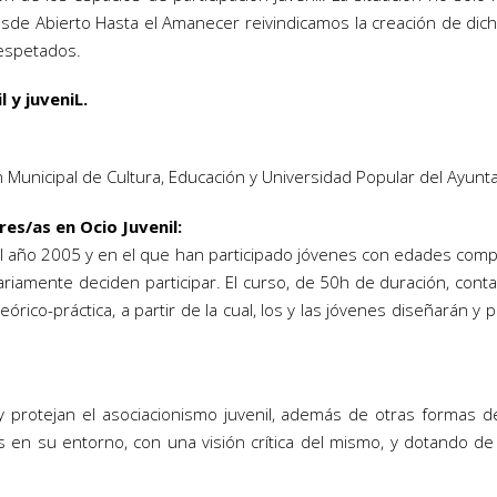
esde Abierto Hasta el Amanecer reivindicamos la creación de dich
respetados.
 y juveniL.
 Municipal de Cultura, Educación y Universidad Popular del Ayunt
es/as en Ocio Juvenil
:
l año 2005 y en el que han participado jóvenes con edades comp
riamente deciden participar. El curso, de 50h de duración, cont
ico-práctica, a partir de la cual, los y las jóvenes diseñarán y p
protejan el asociacionismo juvenil, además de otras formas de p
nes en su entorno, con una visión crítica del mismo, y dotando 