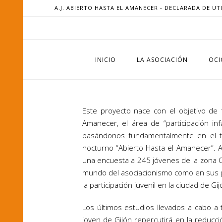
A.J. ABIERTO HASTA EL AMANECER - DECLARADA DE UT
INICIO
LA ASOCIACIÓN
OCI
Este proyecto nace con el objetivo de f
Amanecer, el área de “participación infa
basándonos fundamentalmente en el tra
nocturno “Abierto Hasta el Amanecer”. A
una encuesta a 245 jóvenes de la zona Oe
mundo del asociacionismo como en sus pr
la participación juvenil en la ciudad de Gij
Los últimos estudios llevados a cabo a 
joven de Gijón repercutirá en la reducci