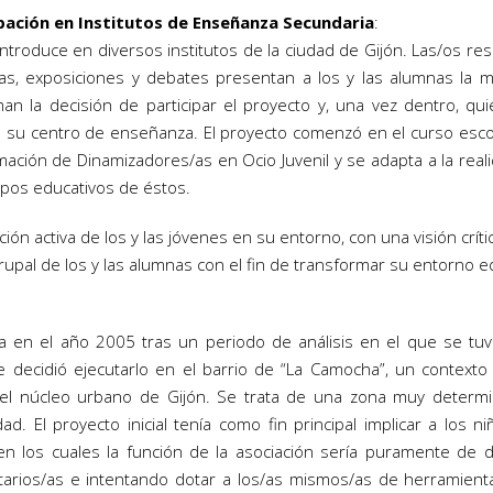
pación en Institutos de Enseñanza Secundaria
:
introduce en diversos institutos de la ciudad de Gijón. Las/os re
as, exposiciones y debates presentan a los y las alumnas la m
an la decisión de participar el proyecto y, una vez dentro, q
 su centro de enseñanza. El proyecto comenzó en el curso escola
mación de Dinamizadores/as en Ocio Juvenil y se adapta a la rea
ipos educativos de éstos.
icación activa de los y las jóvenes en su entorno, con una visión crí
grupal de los y las alumnas con el fin de transformar su entorno e
a en el año 2005 tras un periodo de análisis en el que se tuv
e decidió ejecutarlo en el barrio de “La Camocha”, un context
 el núcleo urbano de Gijón. Se trata de una zona muy determ
dad. El proyecto inicial tenía como fin principal implicar a los n
 en los cuales la función de la asociación sería puramente de 
tarios/as e intentando dotar a los/as mismos/as de herramient