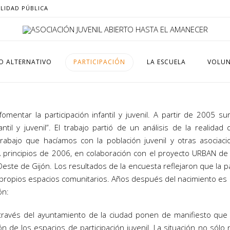
ILIDAD PÚBLICA
O ALTERNATIVO
PARTICIPACIÓN
LA ESCUELA
VOLUN
omentar la participación infantil y juvenil. A partir de 2005 
ntil y juvenil”. El trabajo partió de un análisis de la realidad 
bajo que hacíamos con la población juvenil y otras asociacio
 principios de 2006, en colaboración con el proyecto URBAN de 
ste de Gijón. Los resultados de la encuesta reflejaron que la part
opios espacios comunitarios. Años después del nacimiento es nec
ón:
través del ayuntamiento de la ciudad ponen de manifiesto que e
ón de los espacios de participación juvenil. La situación no só