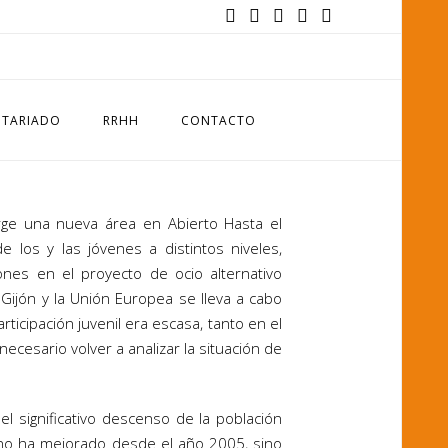
TARIADO
RRHH
CONTACTO
surge una nueva área en Abierto Hasta el
de los y las jóvenes a distintos niveles,
nes en el proyecto de ocio alternativo
Gijón y la Unión Europea se lleva a cabo
icipación juvenil era escasa, tanto en el
esario volver a analizar la situación de
l significativo descenso de la población
lo no ha mejorado desde el año 2005, sino