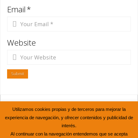
Email
*
Website
ASOCIACIÓN JUVENIL ABIERTO HASTA EL AMANECER © 2015
Utilizamos cookies propias y de terceros para mejorar la
INICIO
LA ASOCIACIÓN
OCIO ALTERNATIVO
experiencia de navegación, y ofrecer contenidos y publicidad de
PARTICIPACIÓN
LA ESCUELA
VOLUNTARIADO
RRHH
interés.
CONTACTO
AVISO LEGAL
POLÍTICA DE PRIVACIDAD
Al continuar con la navegación entendemos que se acepta