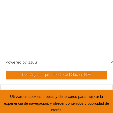
Powered by
Issuu
P
Descárgate aquí el folleto del Club en PDF
ASOCIACIÓN JUVENIL ABIERTO HASTA EL AMANECER © 2015
Utilizamos cookies propias y de terceros para mejorar la
INICIO
LA ASOCIACIÓN
OCIO ALTERNATIVO
experiencia de navegación, y ofrecer contenidos y publicidad de
PARTICIPACIÓN
LA ESCUELA
VOLUNTARIADO
RRHH
interés.
CONTACTO
AVISO LEGAL
POLÍTICA DE PRIVACIDAD