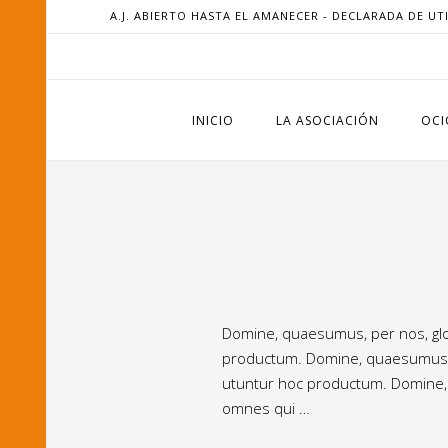
A.J. ABIERTO HASTA EL AMANECER - DECLARADA DE UT
INICIO
LA ASOCIACIÓN
OCI
Domine, quaesumus, per nos, glor
productum. Domine, quaesumus, pe
utuntur hoc productum. Domine, q
omnes qui …