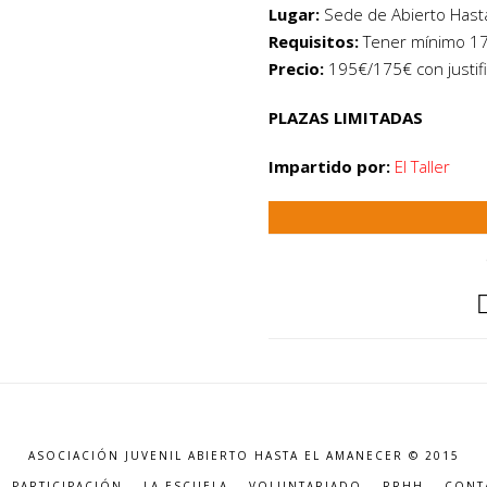
Lugar:
Sede de Abierto Hast
Requisitos:
Tener mínimo 17
Precio:
195€/175€ con justif
PLAZAS LIMITADAS
Impartido por:
El Taller
ASOCIACIÓN JUVENIL ABIERTO HASTA EL AMANECER © 2015
PARTICIPACIÓN
LA ESCUELA
VOLUNTARIADO
RRHH
CONT