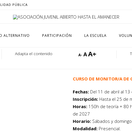
ILIDAD PÚBLICA
O ALTERNATIVO
PARTICIPACIÓN
LA ESCUELA
VOLUN
A+
A
Adapta el contenido
A-
CURSO DE MONITOR/A DE O
Fechas:
Del 11 de abril al 1
Inscripción:
Hasta el 25 de m
Horas:
150h de teoría + 80 ho
de 2027
Horario:
Sábados y domingos 
Modalidad:
Presencial.