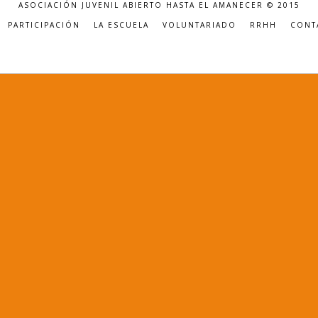
ASOCIACIÓN JUVENIL ABIERTO HASTA EL AMANECER © 2015
PARTICIPACIÓN
LA ESCUELA
VOLUNTARIADO
RRHH
CONT